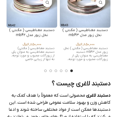
دستبند مغناطیسی ( مگنتی )
دستبند مغناطیسی ( مگنتی )
د
نخل زیور مدل mb43
نخل زیور مدل mb42
6,850,000
﷼
6,850,000
﷼
دستبند مغناطیسی ( مگنتی ) نخل
دستبند مغناطیسی ( مگنتی)
د
زیور مدل mb43 دستبند
دستبند مغناطیسی به عنوان یکی
د
مغناطیسی به عنوان یکی از
از زیورآلات محبوب و مورد توجه،
ی
زیورآلات محبوب و مورد توجه،
نه تنها از زیبایی خاصی
ت
دستبند لاغری چیست ؟
دستبند لاغری
محصولی است که معمولاً با هدف کمک به
کاهش وزن و بهبود سلامت عمومی طراحی شده است. این
دستبندها ممکن است از مواد مختلفی ساخته شوند و ادعا
می‌کنند که با استفاده از ویژگی‌های خاص خود، می‌توانند به