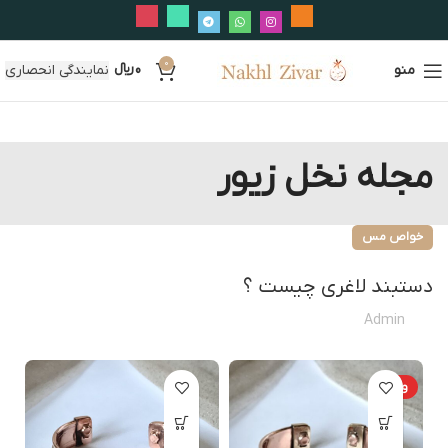
0
منو
0
﷼
نمایندگی انحصاری
مجله نخل زیور
خواص مس
دستبند لاغری چیست ؟
Admin
ویژه