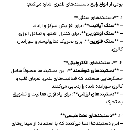
برخی از انواع رایج دستبندهای لاغری اشاره می‌کنم:
1. **
دستبندهای سنگی
**
– **
سنگ آپاتیت
**: برای افزایش تمرکز و اراده.
– **
سنگ اونتورین
**: برای کنترل اشتها و تعادل انرژی.
– **
سنگ فلورین
**: برای تحریک متابولیسم و سوزاندن
کالری.
2. **د
ستبندهای الکترونیکی
**
– **
دستبندهای هوشمند
**: این دستبندها معمولاً شامل
حسگرهایی هستند که فعالیت‌های بدنی، ضربان قلب و
کالری سوزانده شده را ردیابی می‌کنند.
– **
دستبندهای لرزشی
**: برای یادآوری فعالیت و تشویق
به تحرک.
3. **
دستبندهای مغناطیسی
**
– این دستبندها ادعا می‌کنند که با استفاده از میدان‌های