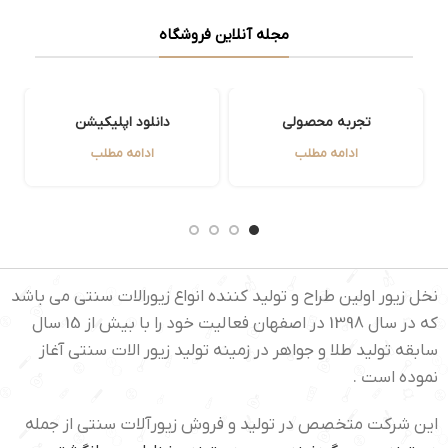
پش
چی
مجله آنلاین فروشگاه
قیمت رقابتی:
یک
کمترین حباب
رس
ممکن در بازار
رس
تجربه محصولی
دانلود اپلیکیشن
خا
(خرید مستقیم از
ادامه مطلب
ادامه مطلب
من
تولیدکننده با
دا
حذف واسطه‌ها).
ال
به
فی
عن
نخل زیور اولین طراح و تولید کننده انواع زیورالات سنتی می باشد
پتانسیل رشد
که در سال 1398 در اصفهان فعالیت خود را با بیش از 15 سال
یو
خیره‌کننده:
سابقه تولید طلا و جواهر در زمینه تولید زیور الات سنتی آغاز
ات
پیش‌بینی جهش
نموده است .
وق
قیمتی مس در ۵
خل
این شرکت متخصص در تولید و فروش زیورآلات سنتی از جمله
هس
سال آینده به