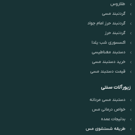
زودهنگام است."*
فت
طلاروس
را
گردنبند مسی
گردنبند حرز امام جواد
گردنبند حرز
اکسسوری شب یلدا
دستبند مغناطیسی
خرید دستبند مسی
قیمت دستبند مسی
زیورآلات سنتی
دستبند مسی مردانه
خواص درمانی مس
بدلیجات عمده
طریقه شستشوی مس