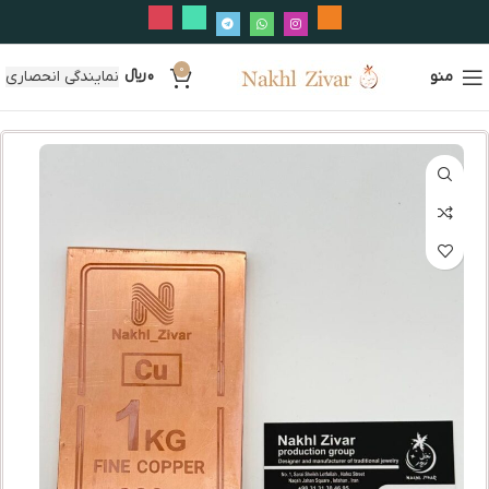
0
منو
0
﷼
نمایندگی انحصاری