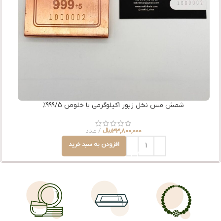
شمش مس نخل زیور 1کیلوگرمی با خلوص 999/5%
33,800,000
﷼
عدد
افزودن به سبد خرید