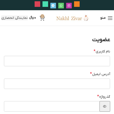
0
منو
0
﷼
نمایندگی انحصاری
عضویت
*
نام کاربری
*
آدرس ایمیل
*
گذرواژه