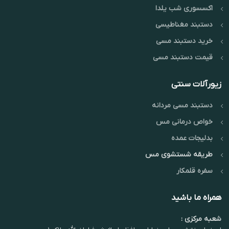
اکسسوری شب یلدا
دستبند مغناطیسی
خرید دستبند مسی
قیمت دستبند مسی
زیورآلات سنتی
دستبند مسی مردانه
خواص درمانی مس
بدلیجات عمده
طریقه شستشوی مس
سفره قلمکار
همراه ما باشید
شعبه مرکزی :