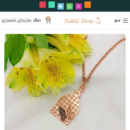
0
منو
0
﷼
نمایندگی انحصاری