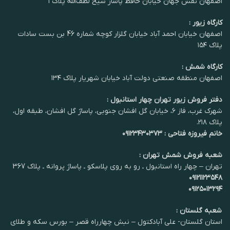
اصفهان نقش جهان خیابان حافظ پاساژ شیخ لطف‌الله پلاک ۱
کارگاه زیور :
اصفهان خیابان احمد آباد خیابان گلزار کوچه شماره 46 بن بست سادات
پلاک ۱۵۴
کارگاه شمش :
اصفهان منطقه صنعتی دولت آباد خیابان شهریار پلاک ۱۳۴
دفتر فروش زیور تهران چهار استانبول :
شهرک غرب، فاز ۶، خیابان گل افشان جنوبی، پاساژ گل افشان، طبقه اول،
پلاک ۲۱۸.
خانم فیروزه فتاحی : ۰۹۱۲۳۴۳۰۳۷۳
شعبه فروش شمش تهران :
تهران – چهار راه استانبول ـ رو به روی پلاسکو ـ پاساژ پروانه ـ پلاک 367
۰۹۱۲۱۱۲۳۵۴۸
۰۹۱۲۵۰۱۳۲۹۴
شعبه گلستان :
استان گلستان- علی آبادکتول – نبش چهارراه قصر – بورس سکه و طلای