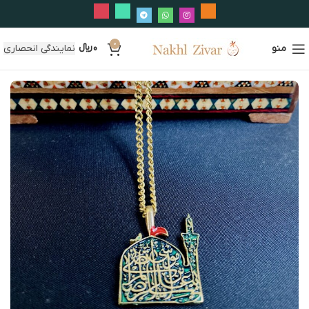
0
منو
0
﷼
نمایندگی انحصاری