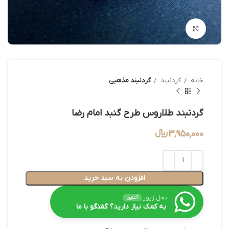
بزرگنمایی تصویر
خانه
گردنبند
گردنبند مذهبی
گردنبند طلاروس طرح گنبد امام رضا
3,950,000
﷼
افزودن به سبد خرید
نخل زیور
آنلاین
به کمک نیاز دارید؟ گفتگو با ما