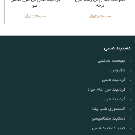
ترمه
آهو
6,850,000
﷼
3,950,000
﷼
دستبند مسی
مجسمه مذهبی
طلاروس
گردنبند مسی
گردنبند حرز امام جواد
گردنبند حرز
اکسسوری شب یلدا
دستبند مغناطیسی
خرید دستبند مسی