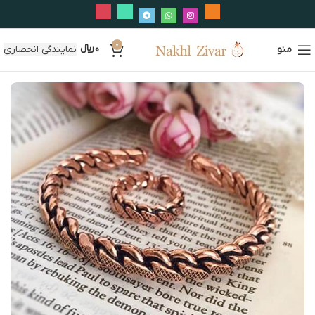
0
منو
0
﷼
نمایندگی انحصاری