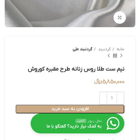
بزرگنمایی تصویر
خانه
گردنبند
گردنبند ملی
نیم ست طلا روس زنانه طرح مقبره کوروش
5,850,000
﷼
افزودن به سبد خرید
نخل زیور
آنلاین
به کمک نیاز دارید؟ گفتگو با ما