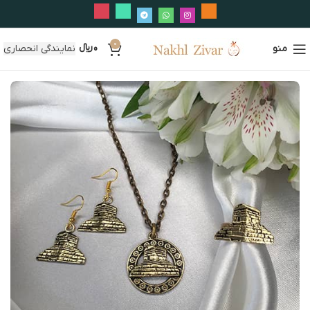
0
منو
0
﷼
نمایندگی انحصاری