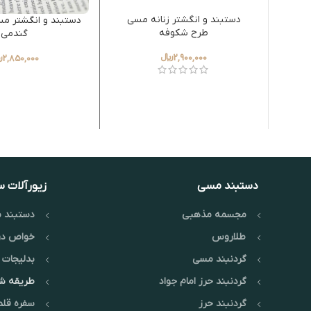
دستبند و انگشتر زنانه مسی
دستبند و انگشتر مس
طرح شکوفه
گندمی
2,900,000
﷼
2,850,000
﷼
دستبند مسی
زیورآلات 
مجسمه مذهبی
دستبند م
طلاروس
خواص در
گردنبند مسی
بدلیجات 
گردنبند حرز امام جواد
طریقه 
گردنبند حرز
سفره قلم