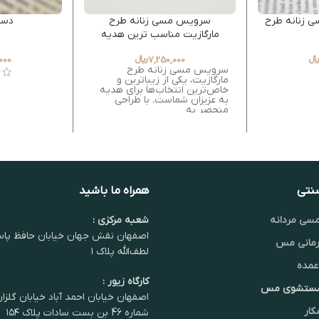
ی زنانه طرح
سرویس مسی زنانه طرح
دست
مارگازیت مناسب ترین هدیه
برای عزیزان
7,250,000
﷼
000
سرویس مسی زنانه طرح
مارگازیت، یکی از زیباترین و
خاص‌ترین انتخاب‌ها برای هدیه
به عزیزان شماست. با طراحی
منحصر به
سنتی
همراه ما باشید
سی مردانه
شعبه مرکزی :
اصفهان نقش جهان خیابان حافظ پاس
مانی مس
لطف‌الله پلاک ۱
عمده
کارگاه زیور :
شستشوی مس
اصفهان خیابان احمد آباد خیابان گلزا
کار
شماره 46 بن بست سادات پلاک ۱۵۴