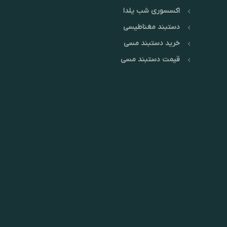
اکسسوری شب یلدا
دستبند مغناطیسی
خرید دستبند مسی
قیمت دستبند مسی