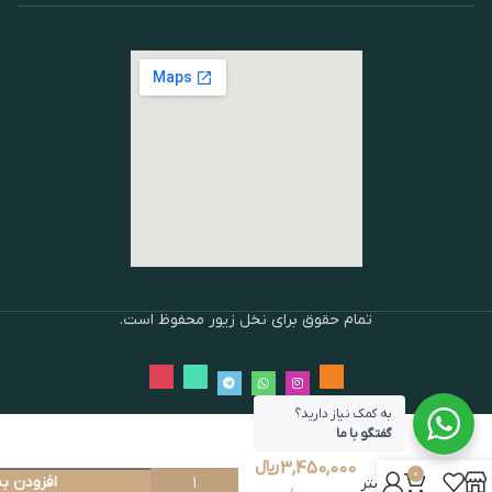
تمام حقوق برای نخل زیور محفوظ است.
به کمک نیاز دارید؟
گفتگو با ما
دستبند
و
3,450,000
﷼
0
افزودن ب
انگشتر