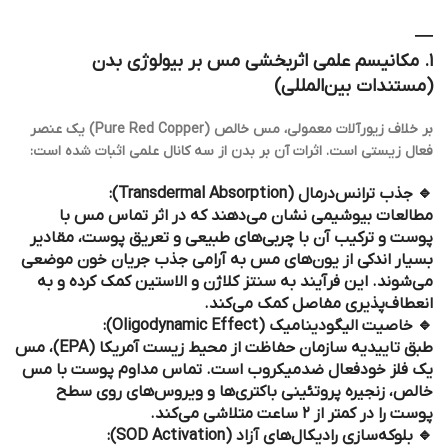
—
۱. مکانیسم علمی اثربخشی مس بر بیولوژی بدن
(مستندات بین‌المللی)
بر خلاف زیورآلات معمولی، مس خالص (Pure Red Copper) یک عنصر
فعال زیستی است. اثرات آن بر بدن از سه کانال علمی اثبات شده است:
🔹 جذب ترانس‌درمال (Transdermal Absorption):
مطالعات بیوشیمی نشان می‌دهند که در اثر تماس مس با
پوست و ترکیب آن با چربی‌های طبیعی و تعریق پوست، مقادیر
بسیار اندکی از یون‌های مس به آرامی جذب جریان خون موضعی
می‌شوند. این فرآیند به سنتز کلاژن و الاستین کمک کرده و به
انعطاف‌پذیری مفاصل کمک می‌کند.
🔹 خاصیت الیگودینامیک (Oligodynamic Effect):
طبق تاییدیه سازمان حفاظت از محیط زیست آمریکا (EPA)، مس
یک فلز خود‌فعال ضد‌میکروب است. تماس مداوم پوست با مس
خالص، زنجیره پروتئینی باکتری‌ها و ویروس‌های روی سطح
پوست را در کمتر از ۲ ساعت متلاشی می‌کند.
🔹 بلوکه‌سازی رادیکال‌های آزاد (SOD Activation):