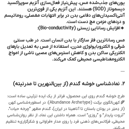
یون‌های جذب‌شده مس، پیش‌نیاز فعال‌سازی آنزیم سوپراکسید
دیسموتاز (SOD) هستند. این آنزیم یکی از قوی‌ترین
آنتی‌اکسیدان‌های دفاعی بدن در برابر التهابات مفصلی، روماتیسم
و دردهای مزمن مچ دست است.
🔹افزایش رسانایی زیستی (Bio-conductivity):
مس رساناترین فلز سازگار با بدن انسان است. در طب سنتی
شرقی و الکتروبایولوژی مدرن، استفاده از مس به تعدیل بارهای
الکتریکی ساکن بدن و کاهش استرس‌های عصبی ناشی از امواج
الکترومغناطیسی محیطی کمک می‌کند.
—
۲. نمادشناسی خوشه گندم (از بین‌النهرین تا مدرنیته)
طرح خوشه گندم روی این محصول، فراتر از یک ایده تزئینی ساده است:
🌾 کهن‌الگوی برکت (Abundance Archetype): در اسطوره‌شناسی کهن
(از دِمتِر در یونان باستان تا آناهیتا در ایران)، گندم مظهر “چرخه حیات”،
“ثروت پایدار” و “روزی” است. همراه داشتن این نماد، از نظر روان‌شناسی
محیطی، فرکانس‌های ذهنی فرد را روی مدار «فراوانی و شکرگزاری» تنظیم
می‌کند.