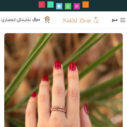
0
منو
0
﷼
نمایندگی انحصاری