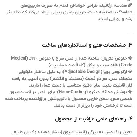
🌾 هندسه ارگانیک: طراحی خوشه‌ای گندم به صورت مارپیچ‌های
هماهنگ با هندسه دست، جریان بصری زیبایی ایجاد می‌کند که تداعی‌گر
رشد و پویایی است.
—
۳. مشخصات فنی و استانداردهای ساخت
💎 خلوص متریال: ساخته شده از مس سرخ با خلوص ۹۹.۹٪ (Medical
Grade) فاقد سرب و نیکل (کاملاً ضد حساسیت).
💎 ارگونومی پویا (Adjustable Design): به دلیل ساختار ملوکولی
منعطف مس، هر دو قطعه (دستبند و انگشتر) بدون آسیب به بافت
فلز، قابلیت تغییر سایز دقیق متناسب با دست شما را دارند.
💎 پوشش محافظ میکرو (Nano-Coating): برای تاخیر در اکسیداسیون
طبیعی مس، سطح خارجی محصول با نانوپوششِ براق‌کننده پرداخت شده
است تا درخشش خود را دیرتر از دست بدهد.
4. راهنمای علمی مراقبت از محصول
تغییر رنگ مس به تیرگی (اکسیداسیون)، نشان‌دهنده واکنش طبیعی