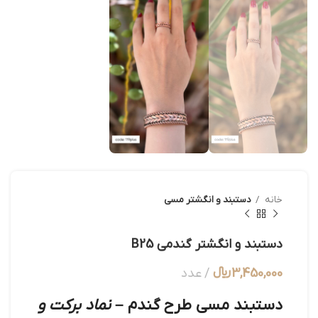
خانه
دستبند و انگشتر مسی
دستبند و انگشتر گندمی B25
3,450,000
﷼
عدد
دستبند مسی طرح گندم –
نماد برکت و