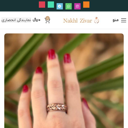
0
منو
0
﷼
نمایندگی انحصاری