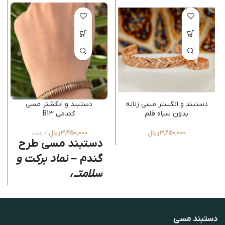
دستبند و انگستر مسی زنانه
دستبند و انگشتر مسی
بدون سیاه قلم
گندمی B13
3,250,000
ریال
3,450,000
ریال
عدد
دستبند مسی طرح
گندم –
نماد برکت و
سلامتی
این دستبند دست‌ساز از مس
خالص، ترکیبی بی‌نظیر از هنر و
خواص درمانی است.
طرح خوشه
دستبند مسی
گندم نماد برکت می باشد.
جذب