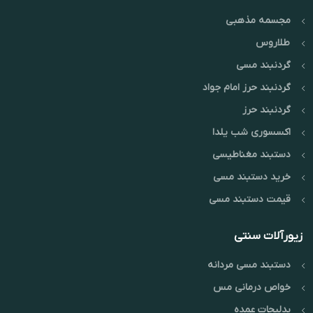
مس از طریق پوست به کاهش
مجسمه مذهبی
دردهای مفصلی، بهبود گردش خون
و رفع استرس کمک می‌کند.
طراحی
طلاروس
منعطف و اصیل، این دستبند را به
انتخابی عالی برای استایل روزانه و
گردنبند مسی
هدیه‌ای ماندگار تبدیل کرده است.
گردنبند حرز امام جواد
گردنبند حرز
اکسسوری شب یلدا
دستبند مغناطیسی
خرید دستبند مسی
قیمت دستبند مسی
زیورآلات سنتی
دستبند مسی مردانه
خواص درمانی مس
بدلیجات عمده