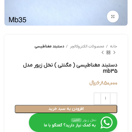
بزرگنمایی تصویر
خانه
محصولات الکتروکالچر
دستبند مغناطیسی
دستبند مغناطیسی ( مگنتی ) نخل زیور مدل
mb35
6,850,000
﷼
افزودن به سبد خرید
نخل زیور
آنلاین
به کمک نیاز دارید؟ گفتگو با ما