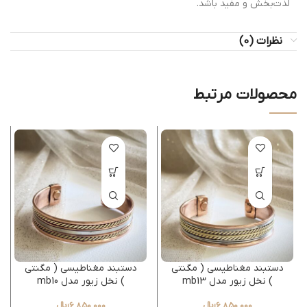
لذت‌بخش و مفید باشد.
نظرات (0)
محصولات مرتبط
دستبند مغناطیسی ( مگنتی
دستبند مغناطیسی ( مگنتی
) نخل زیور مدل mb13
) نخل زیور مدل mb10
6,850,000
﷼
6,850,000
﷼