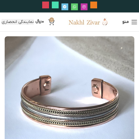
0
منو
0
﷼
نمایندگی انحصاری