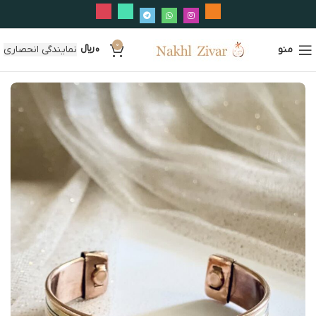
0
منو
0
﷼
نمایندگی انحصاری