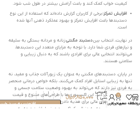
کیفیت خواب کمک کند و باعث آرامش بیشتر در طول شب شود.
افزایش تمرکز:
برخی از کاربران گزارش داده‌اند که استفاده از این نوع
دستبندها باعث افزایش تمرکز و بهبود عملکرد ذهنی آنها شده
است.
در نهایت، انتخاب بین
دستبند مگنتی
زنانه و مردانه بستگی به سلیقه
و نیازهای فردی شما دارد. با توجه به مزایای متعدد این دستبندها،
می‌توانند انتخابی عالی برای افرادی باشند که به دنبال زیبایی و
سلامتی هستند.
در پایان، دستبندهای مگنتی به عنوان یک زیورآلات جذاب و مفید، نه
تنها به زیبایی استایل افراد کمک می‌کنند، بلکه خواص درمانی منحصر
دستبند
به فردی نیز دارند که می‌تواند به بهبود وضعیت سلامت جسمی و
مغناطیسی
روحی افراد کمک کند. این اکسسوری‌ها با طراحی‌های متنوع و قیمت
0
6,850,000
﷼
( مگنتی )
مناسب، گزینه‌های عالی برای هدیه دادن و استفاده روزانه به شمار
نخل زیور
افزودن به سبد خرید
روشگاه
علاقه مندی
سبد خرید
حساب کاربری من
می‌آیند. بنابراین، چه به دنبال یک اکسسوری زیبا باشید و چه به
مدل mb12
دنبال بهبود کیفیت زندگی خود، دستبندهای مگنتی می‌توانند
گزینه‌ای مناسب و کارآمد باشند. با توجه به نکات مطرح شده در این
مقاله، انتخاب و خرید بهترین
دستبند مگنتی
می‌تواند تجربه‌ای
لذت‌بخش و مفید باشد.