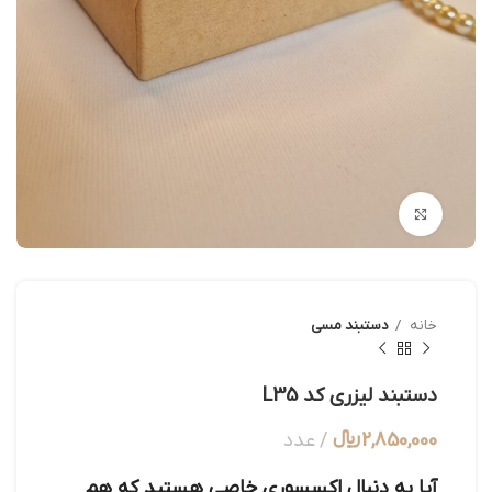
بزرگنمایی تصویر
خانه
دستبند مسی
دستبند لیزری کد L35
2,850,000
﷼
عدد
آیا به دنبال اکسسوری خاصی هستید که هم