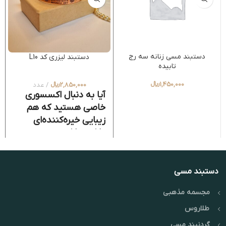
دستبند مسی زنانه سه رج
دستبند لیزری کد L10
تابیده
1,450,000
﷼
2,850,000
﷼
عدد
آیا به دنبال اکسسوری
خاصی هستید که هم
زیبایی خیره‌کننده‌ای
داشته باشد و هم
سلامت شما را تضمین
کند؟ دستبندهای مسی
دست‌ساز ما با بهره‌گیری
دستبند مسی
از خواص درمانی فلز مس
مجسمه مذهبی
و ظرافت حکاکی لیزری،
انتخابی بی‌نظیر برای
طلاروس
خانم‌ها و آقایان است.
گردنبند مسی