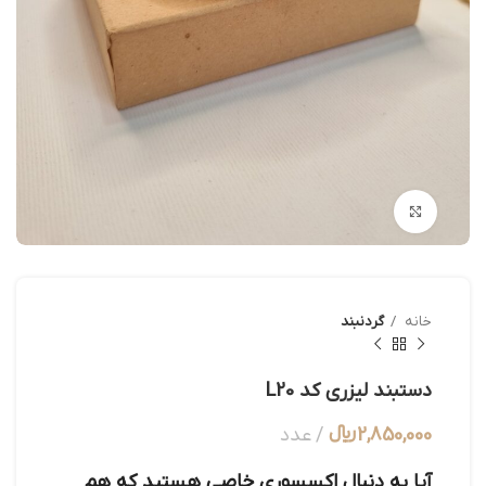
بزرگنمایی تصویر
خانه
گردنبند
دستبند لیزری کد L20
2,850,000
﷼
عدد
آیا به دنبال اکسسوری خاصی هستید که هم