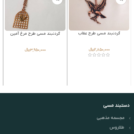
گردنبند مسی طرح عقاب
گردنبند مسی طرح مرغ آمین
2,850,000
﷼
3,950,000
﷼
دستبند مسی
مجسمه مذهبی
طلاروس