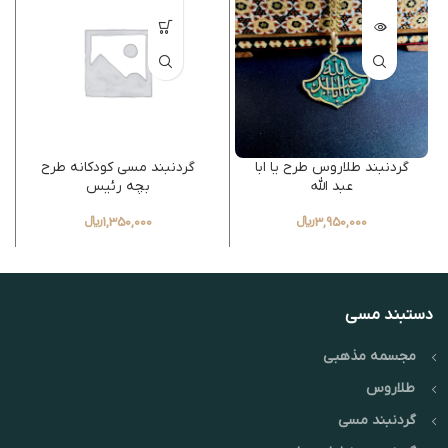
ی
گردنبند طلاروس طرح یا ابا
گردنبند مسی کودکانه طرح
عبد الله
بچه رئیس
3,950,000
﷼
1,350,000
﷼
دستبند مسی
مجسمه مذهبی
طلاروس
گردنبند مسی