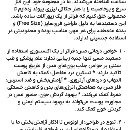
سلامت شناخته می‌شدند. ما در مجموعه خود، این فلز
سرخ و پرخاصیت را با هنر حکاکی لیزری پیوند زده‌ایم تا
محصولی خلق کنیم که فراتر از یک زیورآلات ساده باشد.
این دستبندها به دلیل طراحی فری‌سایز (Free Size) و
بدنه منعطف، برای هر مچی مناسب بوده و محدودیتی در
استفاده جنسیتی ندارند.
۱. خواص درمانی مس؛ فراتر از یک اکسسوری استفاده از
دستبند مسی تنها جنبه زیبایی ندارد؛ علم پزشکی و طب
سنتی بر خواص جذب یون‌های مس از طریق پوست
تاکید دارند: *
تسکین درد مفاصل:
کمک به کاهش
التهاب و دردهای آرتروزی. *
آرامش‌بخش و ضد استرس:
فلز مس به هماهنگی انرژی‌های بدن و کاهش خستگی
مفرط کمک می‌کند. *
بهبود گردش خون:
حضور مس در
مجاورت پوست می‌تواند به بهبود سیستم ایمنی و
گردش خون کمک کند.
۲. تنوع در طراحی؛ از لوتوس تا اذکار آرامش‌بخش ما با
استفاده از دستگاه‌های لیزر پیشرفته، ظریف‌ترین