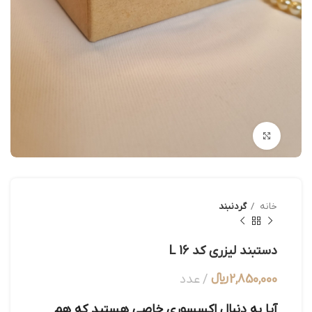
بزرگنمایی تصویر
خانه
گردنبند
دستبند لیزری کد L 16
2,850,000
﷼
عدد
آیا به دنبال اکسسوری خاصی هستید که هم