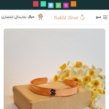
0
منو
0
﷼
نمایندگی انحصاری