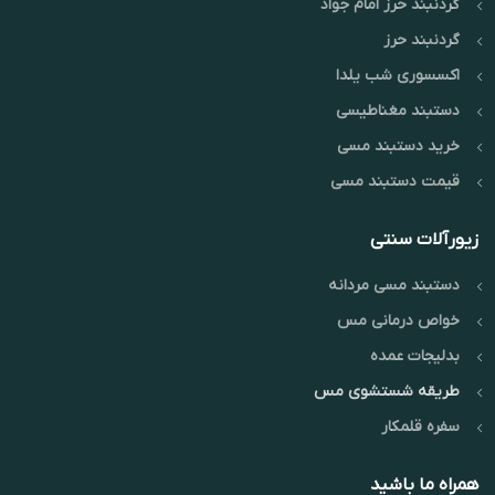
گردنبند حرز امام جواد
گردنبند حرز
اکسسوری شب یلدا
دستبند مغناطیسی
خرید دستبند مسی
قیمت دستبند مسی
زیورآلات سنتی
دستبند مسی مردانه
خواص درمانی مس
بدلیجات عمده
طریقه شستشوی مس
سفره قلمکار
همراه ما باشید