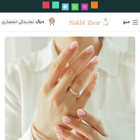
0
منو
0
﷼
نمایندگی انحصاری