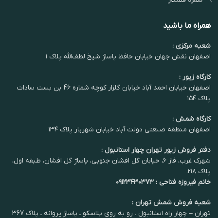
سفره قلمکار
در دستان خود لمس
در دستان خود لمس
کنید."
کنید."
همراه ما باشید
شعبه مرکزی :
اصفهان نقش جهان خیابان حافظ پاساژ شیخ لطف‌الله پلاک ۱
کارگاه زیور :
اصفهان خیابان احمد آباد خیابان گلزار کوچه شماره 46 بن بست سادات
پلاک ۱۵۴
کارگاه شمش :
اصفهان منطقه صنعتی دولت آباد خیابان شهریار پلاک ۱۳۴
دفتر فروش زیور تهران چهار استانبول :
شهرک غرب، فاز ۶، خیابان گل افشان جنوبی، پاساژ گل افشان، طبقه اول،
پلاک ۲۱۸.
خانم فیروزه فتاحی : ۰۹۱۲۳۴۳۰۳۷۳
شعبه فروش شمش تهران :
تهران – چهار راه استانبول ـ رو به روی پلاسکو ـ پاساژ پروانه ـ پلاک 367