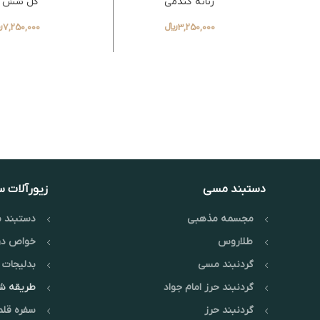
زنانه گندمی
گل شش پ
3,250,000
﷼
7,250,000
﷼
دستبند مسی
زیورآلات 
مجسمه مذهبی
دستبند م
طلاروس
خواص در
گردنبند مسی
بدلیجات 
گردنبند حرز امام جواد
طریقه 
گردنبند حرز
سفره قلم