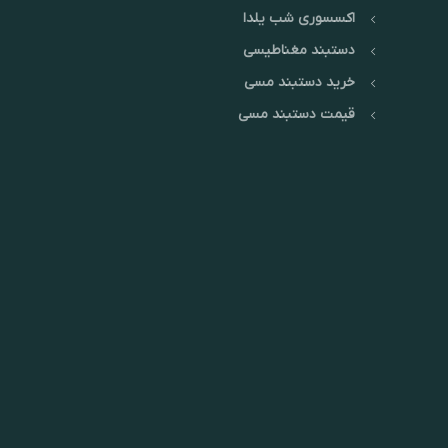
اکسسوری شب یلدا
دستبند مغناطیسی
خرید دستبند مسی
قیمت دستبند مسی