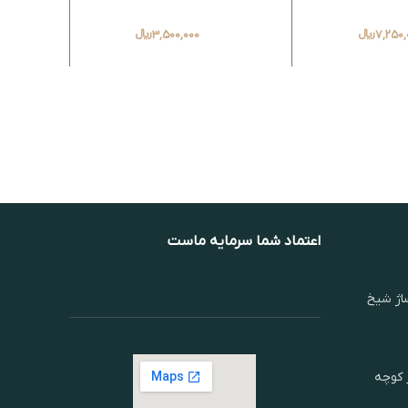
7,250,
﷼
3,500,000
﷼
اعتماد شما سرمایه ماست
اژ شیخ
ر کوچه