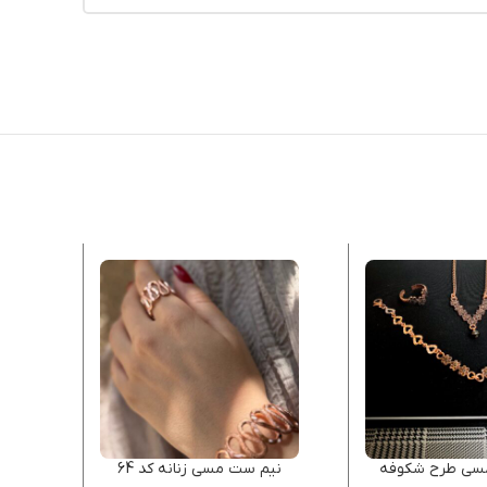
ی طرح شکوفه
نیم ست مسی زنانه کد 64
د