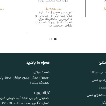
ر
مارگازیت مناسب ترین
هدیه برای عزیزان
7,250,000
﷼
000
سرویس مسی زنانه طرح
مارگازیت، یکی از زیباترین و
خاص‌ترین انتخاب‌ها برای
هدیه به عزیزان شماست. با
طراحی منحصر به
سنتی
همراه ما باشید
سی مردانه
شعبه مرکزی :
اصفهان نقش جهان خیابان حافظ پاس
مانی مس
لطف‌الله پلاک ۱
عمده
کارگاه زیور :
شستشوی مس
اصفهان خیابان احمد آباد خیابان گلزا
کار
شماره 46 بن بست سادات پلاک ۱۵۴