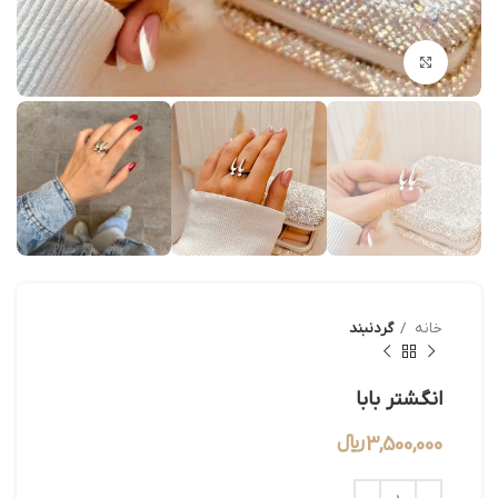
بزرگنمایی تصویر
خانه
گردنبند
انگشتر بابا
3,500,000
﷼