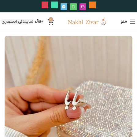
0
منو
0
﷼
نمایندگی انحصاری