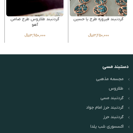
گردنبند فیروزه طرح یا حسین
گردنبند طلاروس طرح ضامن
آهو
3,250,000
﷼
3,950,000
﷼
دستبند مسی
مجسمه مذهبی
طلاروس
گردنبند مسی
گردنبند حرز امام جواد
گردنبند حرز
اکسسوری شب یلدا