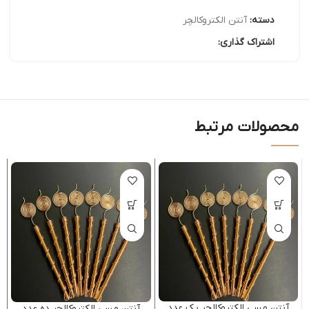
دسته:
آنتن الکتروکالچر
اشتراک گذاری:
محصولات مرتبط
آنتن مسی الکتروکالچر یک عدد
آنتن مسی الکتروکالچر ده عدد