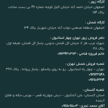
میکروارگانیسم‌های مفید
میکروارگانیسم‌های مفید
کارگاه زیور :
اصفهان خیابان احمد آباد خیابان گلزار کوچه شماره 46 بن بست سادات
خاک
را تحریک می‌کند.
خاک
را تحریک می‌کند.
پلاک ۱۵۴
3. با تسهیل فرآیند
3. با تسهیل فرآیند
فتوسنتز
، شادابی برگ‌ها
فتوسنتز
، شادابی برگ‌ها
کارگاه شمش :
را دوچندان می‌سازد.
اصفهان منطقه صنعتی دولت آباد خیابان شهریار پلاک ۱۳۴
را دوچندان می‌سازد.
دفتر فروش زیور تهران چهار استانبول :
شهرک غرب، فاز ۶، خیابان گل افشان جنوبی، پاساژ گل افشان، طبقه اول،
پلاک ۲۱۸.
خانم فیروزه فتاحی : ۰۹۱۲۳۴۳۰۳۷۳
شعبه فروش شمش تهران :
تهران – چهار راه استانبول ـ رو به روی پلاسکو ـ پاساژ پروانه ـ پلاک 367
۰۹۱۲۱۱۲۳۵۴۸
۰۹۱۲۵۰۱۳۲۹۴
شعبه گلستان :
استان گلستان- علی آبادکتول – نبش چهارراه قصر – بورس سکه و طلای
آبشده
آقای محمد تجری : ۰۹۱۱۵۰۹۵۰۰۳