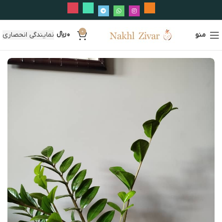
0
منو
0
﷼
نمایندگی انحصاری