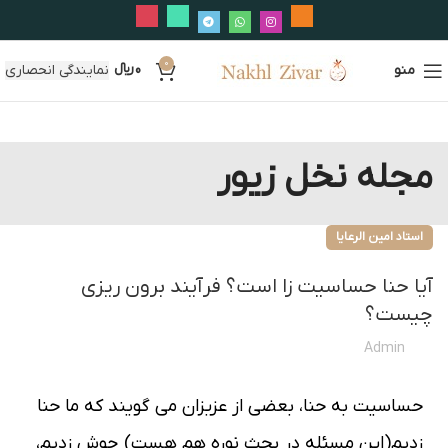
0
منو
0
﷼
نمایندگی انحصاری
مجله نخل زیور
استاد امین الرعایا
آيا حنا حساسيت زا است؟ فرآيند برون ريزي
چيست؟
Admin
حساسيت به حنا، بعضي از عزيزان مي گويند كه ما حنا
زديم(اين مسئله در بحث نوره هم هست) جوش زديم،