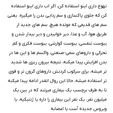
تهوع داري اينو استفاده كن، اگر اب داري اينو استفاده
كن كه جلوي پاكسازي و سم زدايي بدن را ميگيره. يعني
سم هاي قديمي كه مونده هيچ، سم هاي جديد از
طريق هوا، آب و غذا، دير خوابيدن و دير بيدار شدن و
يبوست تنفسي، يبوست گوارشي، يبوست فكري و كم
تحركي و داروهاي سمي-صنعتي، واكسم ها و اين ها در
بدن افزايش پيدا ميكنه، نتيجه بيرون ريزي ها شديد
تر ميشه، براي سركوب كردنش داروهاي گرون تر و قوي
تر استفاده ميشه، حالا اين روال انقدر ادامه پيدا ميكنه
تا به طرف برچسب يك بيماري ميزنند كه در بين يك
ميليون نفر، يك نفر اين بيماري را داره يا ژنتيكيه، يا
ويروس جديده أست يا اعصابه