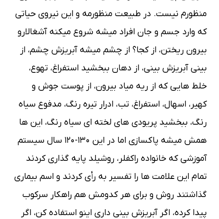
منظورم نيست. در طبيعت منظورمه و اين نيروي حياتي
كه وارد جسم و جان افراد ميشه شروع ميكنه آشغالارو
بيرون ريختن، از كجا؟ از چشم ميشه آبريزش چشم، از
بيني آبريزش بيني، از دهان ببخشيد استفراغ، تهوع،
خلط هايي كه از ريه مياد بيرون، از پوست جوش و
كهير، اسهال، استفراغ، تب، ادرار تيره رنگ، مدفوع سياه
رنگ، ببخشيد پريودي هاي لخته اي سياه رنگ، اين ها
همش ميشه پاكسازي اما در اين ١٣٠-١٢٠ سال سيستم
آموزشي كه خانواده راكفلر، روشيلد پايه گذاري كردند
تمام اين علامت ها را تفسير به رأي كردند و اسم بيماري
گذاشتند روش و براي هر كدومش هم راهكار سركوب
پيدا كرده، اگر آبريزش بيني داري اينو استفاده كن، اگر