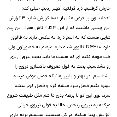
خارش گرفتيم، درد گرفتيم، كهير زديم، خيلي كمه
تعدادشون بر فرض مثال از ١٠٠٠ گزارش شايد ٣ گزارش
اين چنيني داشتيم كه از اين ٣ تا، ٢ تاش هم از اين پيج
هايي هست كه نه اسم داره، نه عكس داره، نه فالوور
داره، ٣٣٠٠ تا فالوور شده داره. عرضم به حضورتون ولي
خب مهمه نكته اي كه هست ما بايد بحث بيرون ريزي
رو بشناسيم، بحث به قول معروف پاكسازي درون را
بشناسيم. در بهتر و پاييز زمانيكه فصل عوض ميشه
بهتره بگيم فصل سرد ميشه گرم و فصل گرم ميشه
سرد، توي اين دو تا برهه بدن ما هم مثل طبيعت شروع
ميكنه به بيرون ريختن، حالا به قولي نيروي حياتي
افزايش پيدا ميكنه، در كل سيستم، سيستم برده داري