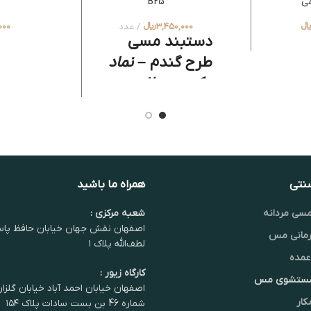
می
B25
3,450,000
﷼
عدد
000
دستبند مسی
طرح گندم –
نماد
برکت و سلامتی
این دستبند دست‌ساز از
مس خالص، ترکیبی بی‌نظیر
از هنر و خواص درمانی
است.
طرح خوشه گندم نماد
برکت می باشد.
جذب مس از
طریق پوست به کاهش
دردهای مفصلی، بهبود
گردش خون و رفع استرس
کمک می‌کند.
طراحی منعطف
سنتی
همراه ما باشید
و اصیل، این دستبند را به
انتخابی عالی برای استایل
روزانه و هدیه‌ای ماندگار
سی مردانه
شعبه مرکزی :
تبدیل کرده است
نخل زیور
اصفهان نقش جهان خیابان حافظ پاس
زیوری سالم برای همیشه
مانی مس
Healthy jewelry for ever
لطف‌الله پلاک ۱
عمده
کارگاه زیور :
شستشوی مس
اصفهان خیابان احمد آباد خیابان گلزا
کار
شماره 46 بن بست سادات پلاک ۱۵۴