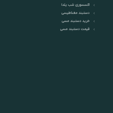
اکسسوری شب یلدا
دستبند مغناطیسی
خرید دستبند مسی
قیمت دستبند مسی