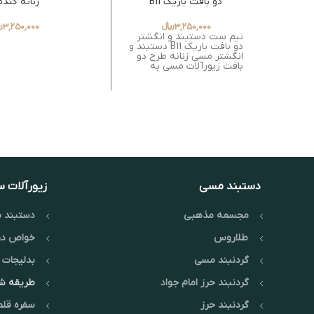
دو بافت باریک B11
زنانه گند
3,250,000
﷼
3,250,000
﷼
نیم ست دستبند و انگشتر
دو بافت باریک B11 دستبند و
انگشتر مسی زنانه طرح دو
بافت زیورآلات مسی به‌
دستبند مسی
زیورآلات 
مجسمه مذهبی
دستبند م
طلاروس
خواص در
گردنبند مسی
بدلیجات 
گردنبند حرز امام جواد
طریقه 
گردنبند حرز
سفره قلم