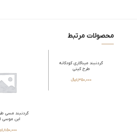
محصولات مرتبط
اتمام موجود
گردنبند میناکاری کودکانه
ی
طرح کیتی
1,350,000
﷼
گردنبند مسی طرح
ابن موسی ال
1,850,000
﷼