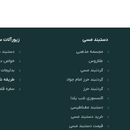
دستبند مسی
زیورآلات 
مجسمه مذهبی
دستبند م
طلاروس
خواص در
گردنبند مسی
بدلیجات 
گردنبند حرز امام جواد
طریقه 
گردنبند حرز
سفره قلم
اکسسوری شب یلدا
دستبند مغناطیسی
خرید دستبند مسی
قیمت دستبند مسی