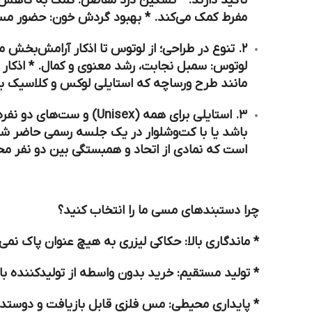
تاکید دارند: *
تسکین درد مفاصل:
کمک به کاهش ال
مفرط کمک می‌کند. *
بهبود گردش خون:
حضور مس د
۲. تنوع در طراحی؛ از لوتوس تا اذکار آرامش‌بخش ما با استفاده از دستگاه‌های لیزر پیشرفته، ظریف‌ترین طرح‌ها را با دقت بسیار بالا روی مس حکاکی می‌کنیم: *
لوتوس:
سمبل نجابت، رشد معنوی و کمال. *
اذکار 
مانند طرح ورساچه که استایلی لوکس و کلاسیک ب
۳. استایلی برای همه (Unisex) و ست‌های دو نفره یکی از ویژگی‌های برجسته این دستبندها، خاصیت
باشد یا با کت‌وشلوار در یک جلسه رسمی حاضر شو
است که نمادی از اتحاد و همبستگی بین دو نفر 
چرا دستبندهای مسی ما را انتخاب کنید؟
*
ماندگاری بالا:
حکاکی لیزری به هیچ عنوان پاک نمی‌
*
تولید مستقیم:
خرید بدون واسطه از تولیدکننده با
*
پایداری محیطی:
مس فلزی قابل بازیافت و دوستد