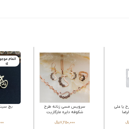
اتمام موجو
ی
 یا علی
سرویس مسی زنانه طرح
بج سینه
رضا
شکوفه دایره مارگازیت
7,250,000
﷼
000