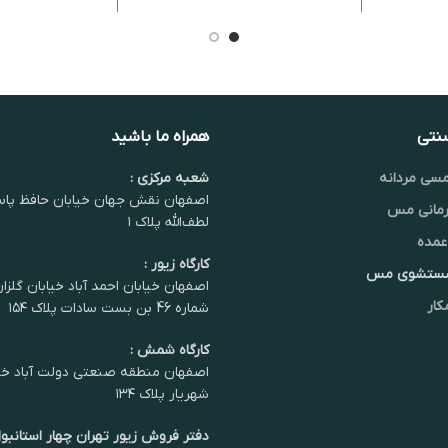
سنتی
همراه ما باشید
سی مردانه
شعبه مرکزی :
اصفهان نقش جهان خیابان حافظ پاس
مانی مس
لطف‌الله پلاک ۱
عمده
کارگاه زیور :
شستشوی مس
اصفهان خیابان احمد آباد خیابان گلزا
کار
شماره 46 بن بست سادات پلاک ۱۵۴
کارگاه شمش :
اصفهان منطقه صنعتی دولت آباد خی
شهریار پلاک ۱۳۴
دفتر فروش زیور تهران چهار استانبول