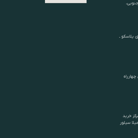
شان جنوبی،
ی پلاسکو ـ
چهارراه
کز خرید