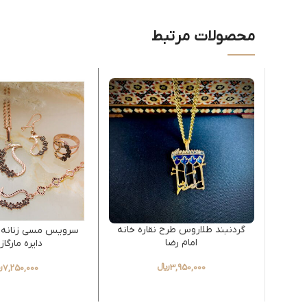
محصولات مرتبط
گردنبند طلاروس طرح نقاره خانه
سرویس مسی زنانه 
امام رضا
دایره مارگا
3,950,000
﷼
7,250,000
﷼