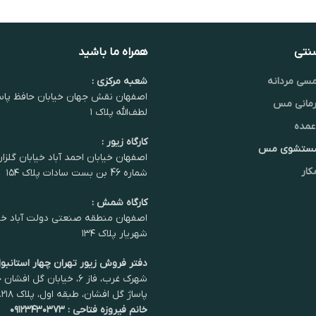
سنتی
همراه ما باشید
سی مردانه
شعبه مرکزی :
اصفهان نقش جهان خیابان حافظ پاس
مانی مس
لطف‌الله پلاک ۱
عمده
کارگاه زیور :
شستشوی مس
اصفهان خیابان احمد آباد خیابان گلزا
کار
شماره 46 بن بست سادات پلاک ۱۵۴
کارگاه شمش :
اصفهان منطقه صنعتی دولت آباد خی
شهریار پلاک ۱۳۴
دفتر فروش زیور تهران چهار استانبول
شهرک غرب، فاز ۶، خیابان گل اف
پاساژ گل افشان، طبقه اول، پلاک ۲۱۸.
خانم فیروزه فتاحی : ۰۹۱۲۳۴۳۰۳۷۳