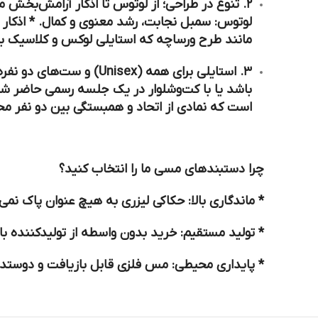
۲. تنوع در طراحی؛ از لوتوس تا اذکار آرامش‌بخش ما با استفاده از دستگاه‌های لیزر پیشرفته، ظریف‌ترین طرح‌ها را با دقت بسیار بالا روی مس حکاکی می‌کنیم: *
لوتوس:
سمبل نجابت، رشد معنوی و کمال. *
اذکار 
مانند طرح ورساچه که استایلی لوکس و کلاسیک ب
۳. استایلی برای همه (Unisex) و ست‌های دو نفره یکی از ویژگی‌های برجسته این دستبندها، خاصیت
باشد یا با کت‌وشلوار در یک جلسه رسمی حاضر شو
است که نمادی از اتحاد و همبستگی بین دو نفر 
چرا دستبندهای مسی ما را انتخاب کنید؟
*
ماندگاری بالا:
حکاکی لیزری به هیچ عنوان پاک نمی‌
*
تولید مستقیم:
خرید بدون واسطه از تولیدکننده با
*
پایداری محیطی:
مس فلزی قابل بازیافت و دوستد