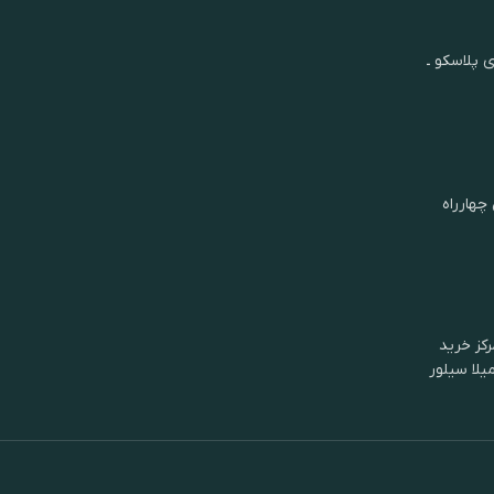
ی پلاسکو ـ
چهارراه
کز خرید