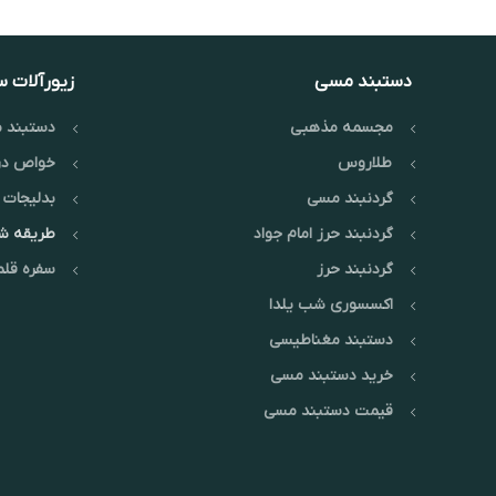
دستبند مسی
زیورآلات 
مجسمه مذهبی
دستبند م
طلاروس
خواص در
گردنبند مسی
بدلیجات 
گردنبند حرز امام جواد
طریقه 
گردنبند حرز
سفره قلم
اکسسوری شب یلدا
دستبند مغناطیسی
خرید دستبند مسی
قیمت دستبند مسی