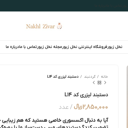
یور
تماس با ما
درباره ما
نخل زیور
فروشگاه اینترنتی نخل زیور
مجله نخل زیور
تماس با ما
درباره ما
خانه
گردنبند
دستبند لیزری کد L14
دستبند لیزری کد L14
2,850,000
﷼
عدد
آیا به دنبال اکسسوری خاصی هستید که هم زیبایی خی
تضمین کند؟ دستبندهای مسی دست‌ساز ما با بهره‌گی