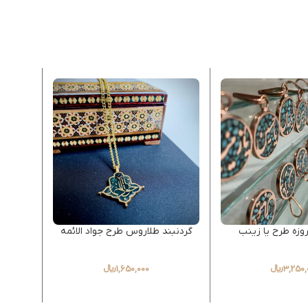
روزه طرح یا زینب
گردنبند طلاروس طرح جواد الائمه
گردن
3,250,
﷼
1,650,000
﷼