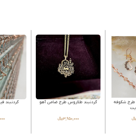
طرح شکوفه
گردنبند طلاروس طرح ضامن آهو
گردنبند فی
زیت
3,950,000
﷼
000