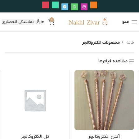
0
منو
0
﷼
نمایندگی انحصاری
خانه
محصولات الکتروکالچر
مشاهده فیلترها
آنتن الکتروکالچر
تل الکتروکالچر