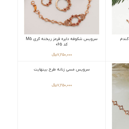
گندم
سرویس شکوفه دایره قرمز ریخته گری M5
کد 065
7,250,000
﷼
سرویس مسی زنانه طرح بینهایت
7,250,000
﷼