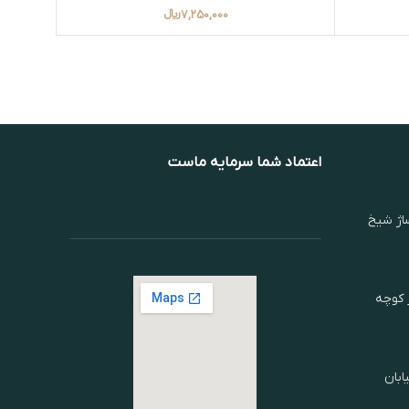
7,250,000
﷼
اعتماد شما سرمایه ماست
اژ شیخ
ر کوچه
ابان