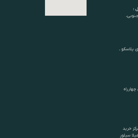
 :
شان جنوبی،
ی پلاسکو ـ
چهارراه
کز خرید