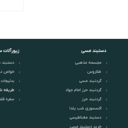
دستبند مسی
زیورآلات 
مجسمه مذهبی
دستبند م
طلاروس
خواص در
گردنبند مسی
بدلیجات 
گردنبند حرز امام جواد
طریقه 
گردنبند حرز
سفره قلم
اکسسوری شب یلدا
دستبند مغناطیسی
خرید دستبند مسی