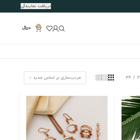
دریافت نمایندگی
0
0
﷼
36
2