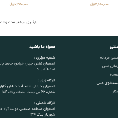
7,250,000
﷼
7,250,000
﷼
بارگیری بیشتر محصولات
سنتی
همراه ما باشید
سی مردانه
شعبه مرکزی :
اصفهان نقش جهان خیابان حافظ پاس
مانی مس
لطف‌الله پلاک ۱
عمده
کارگاه زیور :
شستشوی مس
اصفهان خیابان احمد آباد خیابان گلزا
کار
شماره 46 بن بست سادات پلاک ۱۵۴
کارگاه شمش :
اصفهان منطقه صنعتی دولت آباد خی
شهریار پلاک ۱۳۴